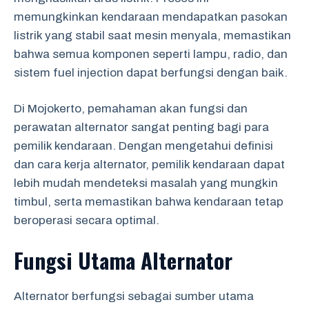
memungkinkan kendaraan mendapatkan pasokan
listrik yang stabil saat mesin menyala, memastikan
bahwa semua komponen seperti lampu, radio, dan
sistem fuel injection dapat berfungsi dengan baik.
Di Mojokerto, pemahaman akan fungsi dan
perawatan alternator sangat penting bagi para
pemilik kendaraan. Dengan mengetahui definisi
dan cara kerja alternator, pemilik kendaraan dapat
lebih mudah mendeteksi masalah yang mungkin
timbul, serta memastikan bahwa kendaraan tetap
beroperasi secara optimal.
Fungsi Utama Alternator
Alternator berfungsi sebagai sumber utama