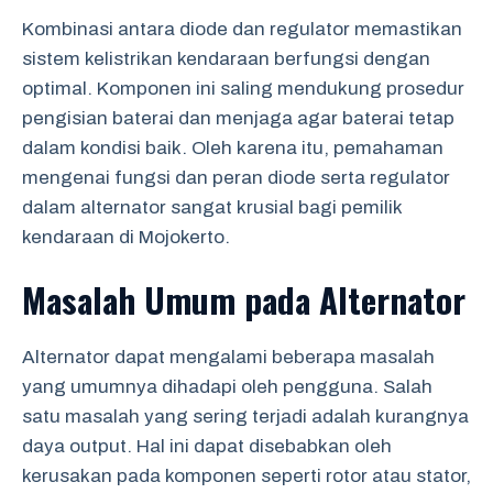
Kombinasi antara diode dan regulator memastikan
sistem kelistrikan kendaraan berfungsi dengan
optimal. Komponen ini saling mendukung prosedur
pengisian baterai dan menjaga agar baterai tetap
dalam kondisi baik. Oleh karena itu, pemahaman
mengenai fungsi dan peran diode serta regulator
dalam alternator sangat krusial bagi pemilik
kendaraan di Mojokerto.
Masalah Umum pada Alternator
Alternator dapat mengalami beberapa masalah
yang umumnya dihadapi oleh pengguna. Salah
satu masalah yang sering terjadi adalah kurangnya
daya output. Hal ini dapat disebabkan oleh
kerusakan pada komponen seperti rotor atau stator,