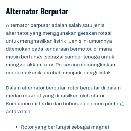
Alternator Berputar
Alternator berputar adalah salah satu jenis
alternator yang menggunakan gerakan rotasi
untuk menghasilkan listrik. Jenis ini umumnya
ditemukan pada kendaraan bermotor, di mana
mesin berfungsi sebagai sumber tenaga untuk
menggerakkan rotor. Proses ini memungkinkan
energi mekanik berubah menjadi energi listrik.
Dalam alternator berputar, rotor berputar di dalam
medan magnet yang dihasilkan oleh stator.
Komponen ini terdiri dari beberapa elemen penting,
antara lain:
Rotor yang berfungsi sebagai magnet