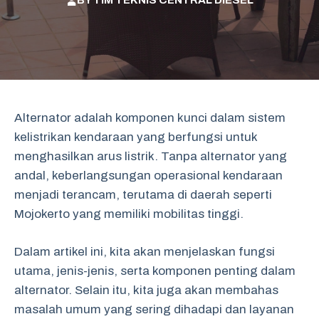
BY
TIM TEKNIS CENTRAL DIESEL
Alternator adalah komponen kunci dalam sistem
kelistrikan kendaraan yang berfungsi untuk
menghasilkan arus listrik. Tanpa alternator yang
andal, keberlangsungan operasional kendaraan
menjadi terancam, terutama di daerah seperti
Mojokerto yang memiliki mobilitas tinggi.
Dalam artikel ini, kita akan menjelaskan fungsi
utama, jenis-jenis, serta komponen penting dalam
alternator. Selain itu, kita juga akan membahas
masalah umum yang sering dihadapi dan layanan