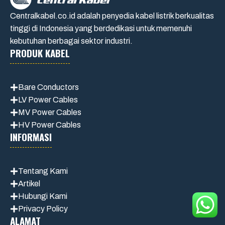
Centralkabel.co.id adalah penyedia kabel listrik berkualitas
tinggi di Indonesia yang berdedikasi untuk memenuhi
kebutuhan berbagai sektor industri.
PRODUK KABEL
Bare Conductors
LV Power Cables
MV Power Cables
HV Power Cables
INFORMASI
Tentang Kami
Artikel
Hubungi Kami
Privacy Policy
ALAMAT