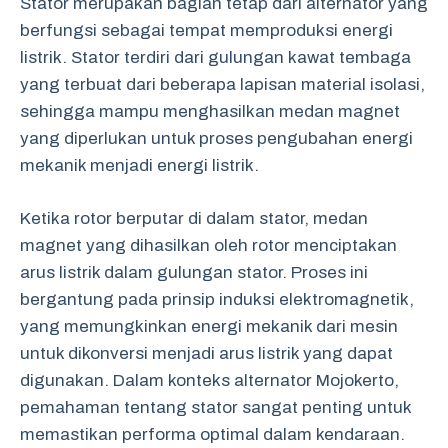
Stator merupakan bagian tetap dari alternator yang
berfungsi sebagai tempat memproduksi energi
listrik. Stator terdiri dari gulungan kawat tembaga
yang terbuat dari beberapa lapisan material isolasi,
sehingga mampu menghasilkan medan magnet
yang diperlukan untuk proses pengubahan energi
mekanik menjadi energi listrik.
Ketika rotor berputar di dalam stator, medan
magnet yang dihasilkan oleh rotor menciptakan
arus listrik dalam gulungan stator. Proses ini
bergantung pada prinsip induksi elektromagnetik,
yang memungkinkan energi mekanik dari mesin
untuk dikonversi menjadi arus listrik yang dapat
digunakan. Dalam konteks alternator Mojokerto,
pemahaman tentang stator sangat penting untuk
memastikan performa optimal dalam kendaraan.