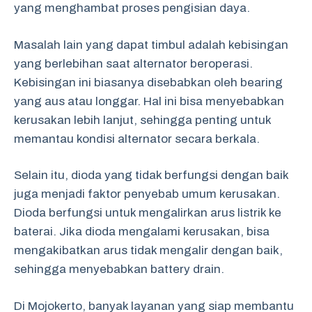
yang menghambat proses pengisian daya.
Masalah lain yang dapat timbul adalah kebisingan
yang berlebihan saat alternator beroperasi.
Kebisingan ini biasanya disebabkan oleh bearing
yang aus atau longgar. Hal ini bisa menyebabkan
kerusakan lebih lanjut, sehingga penting untuk
memantau kondisi alternator secara berkala.
Selain itu, dioda yang tidak berfungsi dengan baik
juga menjadi faktor penyebab umum kerusakan.
Dioda berfungsi untuk mengalirkan arus listrik ke
baterai. Jika dioda mengalami kerusakan, bisa
mengakibatkan arus tidak mengalir dengan baik,
sehingga menyebabkan battery drain.
Di Mojokerto, banyak layanan yang siap membantu