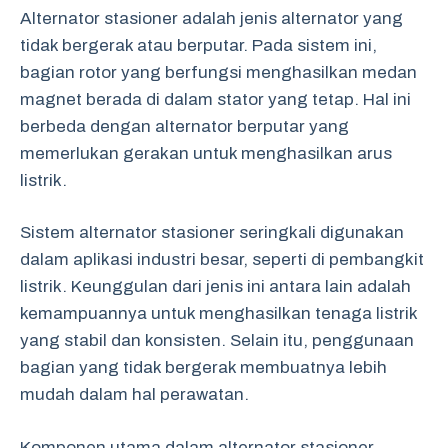
Alternator stasioner adalah jenis alternator yang
tidak bergerak atau berputar. Pada sistem ini,
bagian rotor yang berfungsi menghasilkan medan
magnet berada di dalam stator yang tetap. Hal ini
berbeda dengan alternator berputar yang
memerlukan gerakan untuk menghasilkan arus
listrik.
Sistem alternator stasioner seringkali digunakan
dalam aplikasi industri besar, seperti di pembangkit
listrik. Keunggulan dari jenis ini antara lain adalah
kemampuannya untuk menghasilkan tenaga listrik
yang stabil dan konsisten. Selain itu, penggunaan
bagian yang tidak bergerak membuatnya lebih
mudah dalam hal perawatan.
Komponen utama dalam alternator stasioner