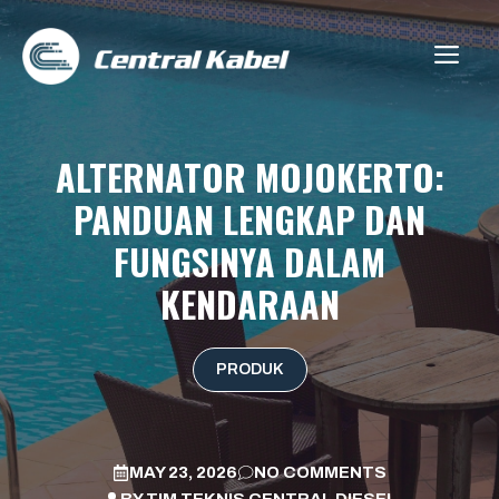
Skip
to
ME
content
ALTERNATOR MOJOKERTO:
PANDUAN LENGKAP DAN
FUNGSINYA DALAM
KENDARAAN
PRODUK
MAY 23, 2026
NO COMMENTS