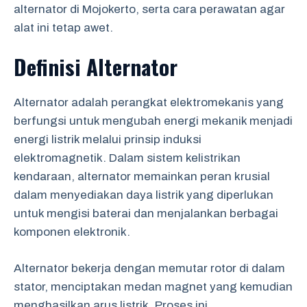
alternator di Mojokerto, serta cara perawatan agar
alat ini tetap awet.
Definisi Alternator
Alternator adalah perangkat elektromekanis yang
berfungsi untuk mengubah energi mekanik menjadi
energi listrik melalui prinsip induksi
elektromagnetik. Dalam sistem kelistrikan
kendaraan, alternator memainkan peran krusial
dalam menyediakan daya listrik yang diperlukan
untuk mengisi baterai dan menjalankan berbagai
komponen elektronik.
Alternator bekerja dengan memutar rotor di dalam
stator, menciptakan medan magnet yang kemudian
menghasilkan arus listrik. Proses ini