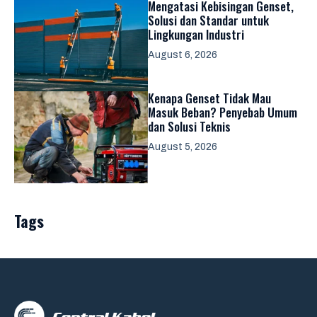
Mengatasi Kebisingan Genset,
Solusi dan Standar untuk
Lingkungan Industri
August 6, 2026
Kenapa Genset Tidak Mau
Masuk Beban? Penyebab Umum
dan Solusi Teknis
August 5, 2026
Tags