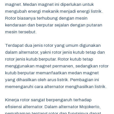
magnet. Medan magnet ini diperlukan untuk
mengubah energi mekanik menjadi energi listrik.
Rotor biasanya terhubung dengan mesin
kendaraan dan berputar sejalan dengan putaran
mesin tersebut.
Terdapat dua jenis rotor yang umum digunakan
dalam alternator, yakni rotor jenis kutub tetap dan
rotor jenis kutub berputar. Rotor kutub tetap
menggunakan magnet permanen, sedangkan rotor
kutub berputar memanfaatkan medan magnet
yang dihasilkan oleh arus listrik. Pembagian ini
memengaruhi cara alternator menghasilkan listrik.
Kinerja rotor sangat berpengaruh terhadap
efisiensi alternator. Dalam alternator Mojokerto,
pemahaman tentang rotor dan fungsinya dapat