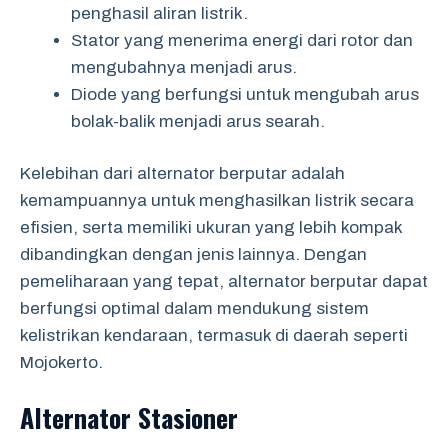
penghasil aliran listrik.
Stator yang menerima energi dari rotor dan
mengubahnya menjadi arus.
Diode yang berfungsi untuk mengubah arus
bolak-balik menjadi arus searah.
Kelebihan dari alternator berputar adalah
kemampuannya untuk menghasilkan listrik secara
efisien, serta memiliki ukuran yang lebih kompak
dibandingkan dengan jenis lainnya. Dengan
pemeliharaan yang tepat, alternator berputar dapat
berfungsi optimal dalam mendukung sistem
kelistrikan kendaraan, termasuk di daerah seperti
Mojokerto.
Alternator Stasioner