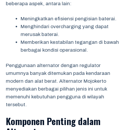
beberapa aspek, antara lain:
Meningkatkan efisiensi pengisian baterai.
Menghindari overcharging yang dapat
merusak baterai.
Memberikan kestabilan tegangan di bawah
berbagai kondisi operasional.
Penggunaan alternator dengan regulator
umumnya banyak ditemukan pada kendaraan
modern dan alat berat. Alternator Mojokerto
menyediakan berbagai pilihan jenis ini untuk
memenuhi kebutuhan pengguna di wilayah
tersebut.
Komponen Penting dalam