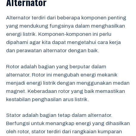
Alternator
Alternator terdiri dari beberapa komponen penting
yang mendukung fungsinya dalam menghasilkan
energi listrik. Komponen-komponen ini perlu
dipahami agar kita dapat mengetahui cara kerja
dan perawatan alternator dengan baik.
Rotor adalah bagian yang berputar dalam
alternator. Rotor ini mengubah energi mekanik
menjadi energi listrik dengan menggunakan medan
magnet. Keberadaan rotor yang baik memastikan
kestabilan penghasilan arus listrik.
Stator adalah bagian tetap dalam alternator.
Berfungsi untuk menangkap energi yang dihasilkan
oleh rotor, stator terdiri dari rangkaian kumparan