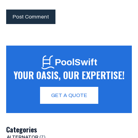
PoolSwift
YOUR OASIS, OUR EXPERTISE!
GET A QUOTE
Categories
ALTERNATOR
(7)