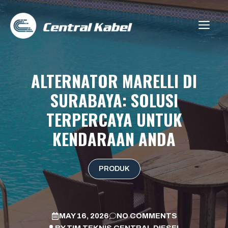
Skip
to
ME
content
ALTERNATOR MARELLI DI
SURABAYA: SOLUSI
TERPERCAYA UNTUK
KENDARAAN ANDA
PRODUK
MAY 16, 2026
NO COMMENTS