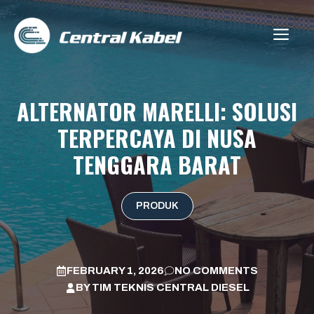
Skip
to
ME
content
ALTERNATOR MARELLI: SOLUSI
TERPERCAYA DI NUSA
TENGGARA BARAT
PRODUK
FEBRUARY 1, 2026
NO COMMENTS
BY
TIM TEKNIS CENTRAL DIESEL