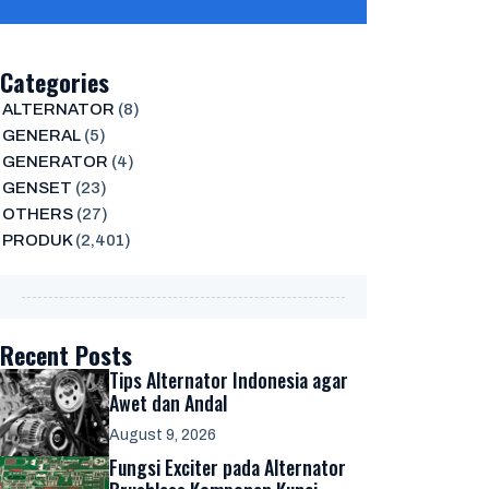
Categories
ALTERNATOR
(8)
GENERAL
(5)
GENERATOR
(4)
GENSET
(23)
OTHERS
(27)
PRODUK
(2,401)
Recent Posts
Tips Alternator Indonesia agar
Awet dan Andal
August 9, 2026
Fungsi Exciter pada Alternator