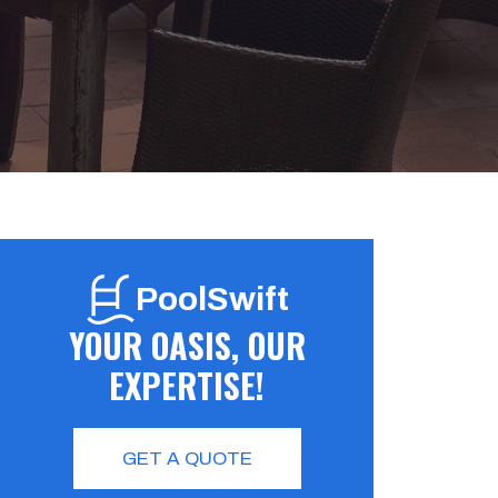
PoolSwift
YOUR OASIS, OUR
EXPERTISE!
GET A QUOTE