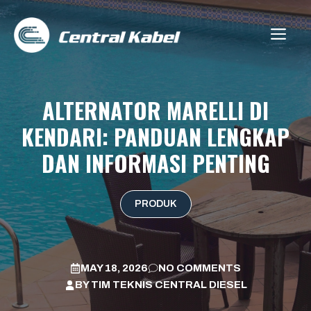
Skip
to
ME
content
ALTERNATOR MARELLI DI
KENDARI: PANDUAN LENGKAP
DAN INFORMASI PENTING
PRODUK
MAY 18, 2026
NO COMMENTS
BY
TIM TEKNIS CENTRAL DIESEL