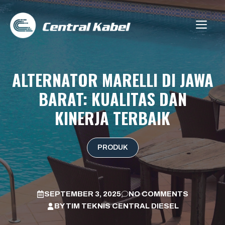
Skip
to
ME
content
ALTERNATOR MARELLI DI JAWA
BARAT: KUALITAS DAN
KINERJA TERBAIK
PRODUK
SEPTEMBER 3, 2025
NO COMMENTS
BY
TIM TEKNIS CENTRAL DIESEL