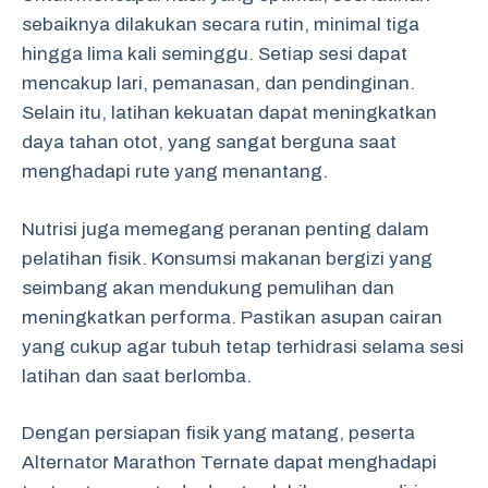
sebaiknya dilakukan secara rutin, minimal tiga
hingga lima kali seminggu. Setiap sesi dapat
mencakup lari, pemanasan, dan pendinginan.
Selain itu, latihan kekuatan dapat meningkatkan
daya tahan otot, yang sangat berguna saat
menghadapi rute yang menantang.
Nutrisi juga memegang peranan penting dalam
pelatihan fisik. Konsumsi makanan bergizi yang
seimbang akan mendukung pemulihan dan
meningkatkan performa. Pastikan asupan cairan
yang cukup agar tubuh tetap terhidrasi selama sesi
latihan dan saat berlomba.
Dengan persiapan fisik yang matang, peserta
Alternator Marathon Ternate dapat menghadapi