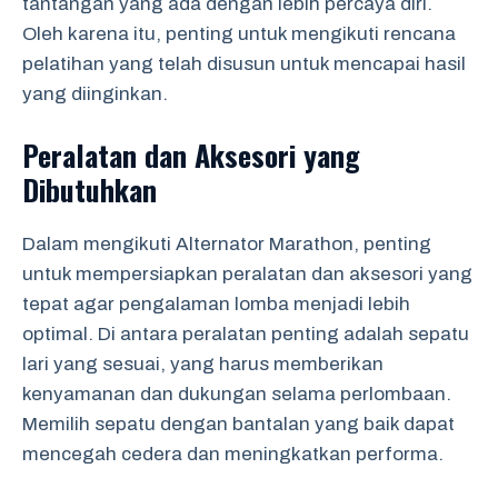
tantangan yang ada dengan lebih percaya diri.
Oleh karena itu, penting untuk mengikuti rencana
pelatihan yang telah disusun untuk mencapai hasil
yang diinginkan.
Peralatan dan Aksesori yang
Dibutuhkan
Dalam mengikuti Alternator Marathon, penting
untuk mempersiapkan peralatan dan aksesori yang
tepat agar pengalaman lomba menjadi lebih
optimal. Di antara peralatan penting adalah sepatu
lari yang sesuai, yang harus memberikan
kenyamanan dan dukungan selama perlombaan.
Memilih sepatu dengan bantalan yang baik dapat
mencegah cedera dan meningkatkan performa.