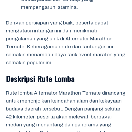
mempengaruhi stamina.
Dengan persiapan yang baik, peserta dapat
mengatasi rintangan ini dan menikmati
pengalaman yang unik di Alternator Marathon
Ternate. Keberagaman rute dan tantangan ini
semakin menambah daya tarik event maraton yang
semakin populer ini.
Deskripsi Rute Lomba
Rute lomba Alternator Marathon Ternate dirancang
untuk menonjolkan keindahan alam dan kekayaan
budaya daerah tersebut. Dengan panjang sekitar
42 kilometer, peserta akan melewati berbagai
medan yang menantang dan panorama yang