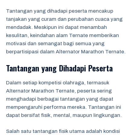
Tantangan yang dihadapi peserta mencakup
tanjakan yang curam dan perubahan cuaca yang
mendadak. Meskipun ini dapat menambah
kesulitan, keindahan alam Ternate memberikan
motivasi dan semangat bagi semua yang
berpartisipasi dalam Alternator Marathon Ternate.
Tantangan yang Dihadapi Peserta
Dalam setiap kompetisi olahraga, termasuk
Alternator Marathon Ternate, peserta sering
menghadapi berbagai tantangan yang dapat
mempengaruhi performa mereka. Tantangan ini
dapat bersifat fisik, mental, maupun lingkungan.
Salah satu tantangan fisik utama adalah kondisi