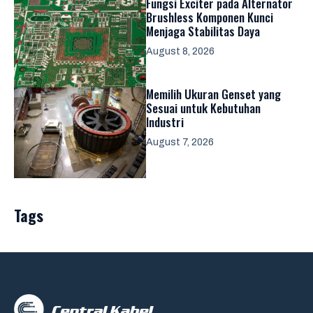
Fungsi Exciter pada Alternator
Brushless Komponen Kunci
Menjaga Stabilitas Daya
August 8, 2026
Memilih Ukuran Genset yang
Sesuai untuk Kebutuhan
Industri
August 7, 2026
Tags