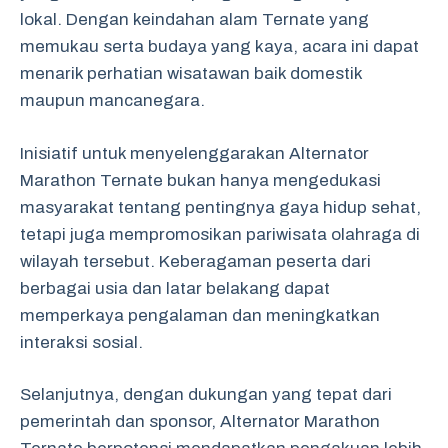
lokal. Dengan keindahan alam Ternate yang
memukau serta budaya yang kaya, acara ini dapat
menarik perhatian wisatawan baik domestik
maupun mancanegara.
Inisiatif untuk menyelenggarakan Alternator
Marathon Ternate bukan hanya mengedukasi
masyarakat tentang pentingnya gaya hidup sehat,
tetapi juga mempromosikan pariwisata olahraga di
wilayah tersebut. Keberagaman peserta dari
berbagai usia dan latar belakang dapat
memperkaya pengalaman dan meningkatkan
interaksi sosial.
Selanjutnya, dengan dukungan yang tepat dari
pemerintah dan sponsor, Alternator Marathon