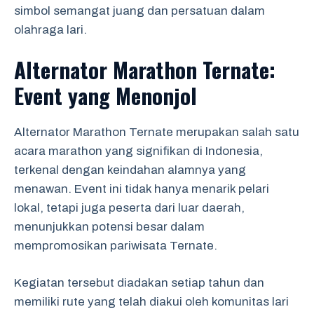
simbol semangat juang dan persatuan dalam
olahraga lari.
Alternator Marathon Ternate:
Event yang Menonjol
Alternator Marathon Ternate merupakan salah satu
acara marathon yang signifikan di Indonesia,
terkenal dengan keindahan alamnya yang
menawan. Event ini tidak hanya menarik pelari
lokal, tetapi juga peserta dari luar daerah,
menunjukkan potensi besar dalam
mempromosikan pariwisata Ternate.
Kegiatan tersebut diadakan setiap tahun dan
memiliki rute yang telah diakui oleh komunitas lari