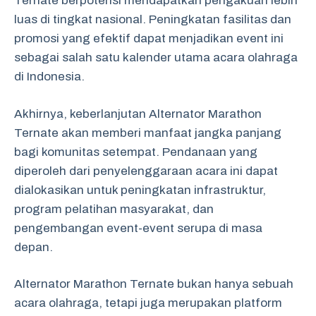
Ternate berpotensi mendapatkan pengakuan lebih
luas di tingkat nasional. Peningkatan fasilitas dan
promosi yang efektif dapat menjadikan event ini
sebagai salah satu kalender utama acara olahraga
di Indonesia.
Akhirnya, keberlanjutan Alternator Marathon
Ternate akan memberi manfaat jangka panjang
bagi komunitas setempat. Pendanaan yang
diperoleh dari penyelenggaraan acara ini dapat
dialokasikan untuk peningkatan infrastruktur,
program pelatihan masyarakat, dan
pengembangan event-event serupa di masa
depan.
Alternator Marathon Ternate bukan hanya sebuah
acara olahraga, tetapi juga merupakan platform