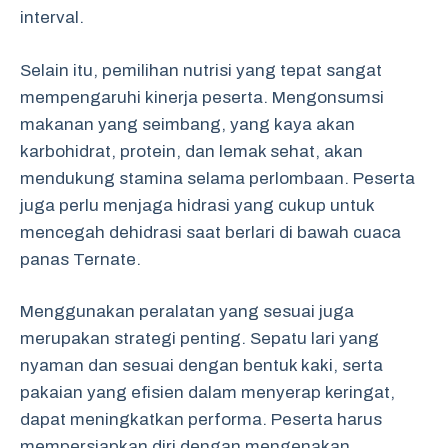
interval.
Selain itu, pemilihan nutrisi yang tepat sangat
mempengaruhi kinerja peserta. Mengonsumsi
makanan yang seimbang, yang kaya akan
karbohidrat, protein, dan lemak sehat, akan
mendukung stamina selama perlombaan. Peserta
juga perlu menjaga hidrasi yang cukup untuk
mencegah dehidrasi saat berlari di bawah cuaca
panas Ternate.
Menggunakan peralatan yang sesuai juga
merupakan strategi penting. Sepatu lari yang
nyaman dan sesuai dengan bentuk kaki, serta
pakaian yang efisien dalam menyerap keringat,
dapat meningkatkan performa. Peserta harus
mempersiapkan diri dengan mengenakan