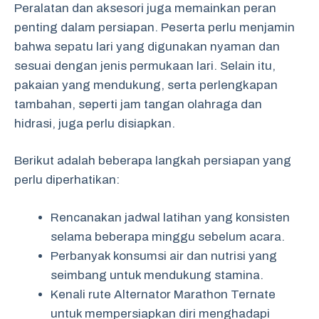
Peralatan dan aksesori juga memainkan peran
penting dalam persiapan. Peserta perlu menjamin
bahwa sepatu lari yang digunakan nyaman dan
sesuai dengan jenis permukaan lari. Selain itu,
pakaian yang mendukung, serta perlengkapan
tambahan, seperti jam tangan olahraga dan
hidrasi, juga perlu disiapkan.
Berikut adalah beberapa langkah persiapan yang
perlu diperhatikan:
Rencanakan jadwal latihan yang konsisten
selama beberapa minggu sebelum acara.
Perbanyak konsumsi air dan nutrisi yang
seimbang untuk mendukung stamina.
Kenali rute Alternator Marathon Ternate
untuk mempersiapkan diri menghadapi