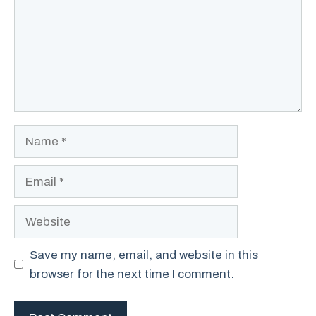
Name
Email
Website
Save my name, email, and website in this
browser for the next time I comment.