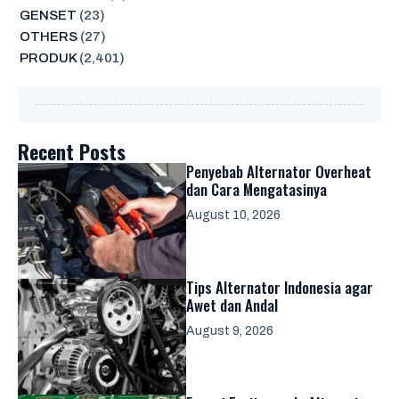
GENSET
(23)
OTHERS
(27)
PRODUK
(2,401)
Recent Posts
Penyebab Alternator Overheat
dan Cara Mengatasinya
August 10, 2026
Tips Alternator Indonesia agar
Awet dan Andal
August 9, 2026