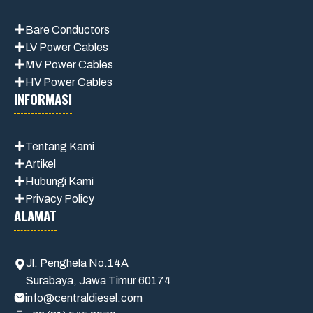
Bare Conductors
LV Power Cables
MV Power Cables
HV Power Cables
INFORMASI
Tentang Kami
Artikel
Hubungi Kami
Privacy Policy
ALAMAT
Jl. Penghela No.14A
Surabaya, Jawa Timur 60174
info@centraldiesel.com