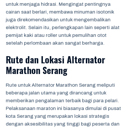
untuk menjaga hidrasi. Mengingat pentingnya
cairan saat berlari, membawa minuman isotonik
juga direkomendasikan untuk mengembalikan
elektrolit. Selain itu, perlengkapan lain seperti alat
pemijat kaki atau roller untuk pemulihan otot
setelah perlombaan akan sangat berharga.
Rute dan Lokasi Alternator
Marathon Serang
Rute untuk Alternator Marathon Serang meliputi
beberapa jalan utama yang dirancang untuk
memberikan pengalaman terbaik bagi para pelari.
Pelaksanaan maraton ini biasanya dimulai di pusat
kota Serang yang merupakan lokasi strategis
dengan aksesibilitas yang tinggi bagi peserta dan