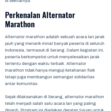
di sekitarnya.
Perkenalan Alternator
Marathon
Alternator marathon adalah sebuah acara lari jarak
jauh yang menarik minat banyak peserta di seluruh
Indonesia, termasuk di Serang. Dalam kegiatan ini,
peserta berkompetisi untuk menyelesaikan jarak
tertentu dengan waktu terbaik. Alternator
marathon tidak hanya menguji ketahanan fisik
tetapi juga membangun semangat solidaritas
antar-komunitas.
Sejak dilaksanakan di Serang, alternator marathon
telah menjadi salah satu acara lari yang paling
dinanti. Program ini diadakan dengan tujuan untuk