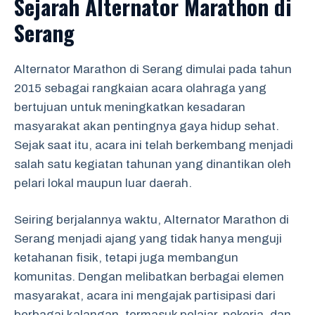
Sejarah Alternator Marathon di
Serang
Alternator Marathon di Serang dimulai pada tahun
2015 sebagai rangkaian acara olahraga yang
bertujuan untuk meningkatkan kesadaran
masyarakat akan pentingnya gaya hidup sehat.
Sejak saat itu, acara ini telah berkembang menjadi
salah satu kegiatan tahunan yang dinantikan oleh
pelari lokal maupun luar daerah.
Seiring berjalannya waktu, Alternator Marathon di
Serang menjadi ajang yang tidak hanya menguji
ketahanan fisik, tetapi juga membangun
komunitas. Dengan melibatkan berbagai elemen
masyarakat, acara ini mengajak partisipasi dari
berbagai kalangan, termasuk pelajar, pekerja, dan