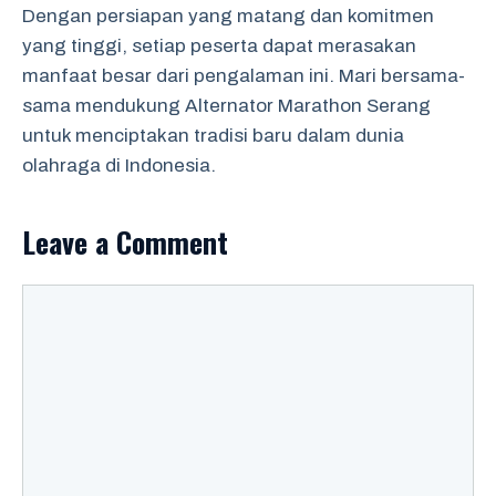
Dengan persiapan yang matang dan komitmen
yang tinggi, setiap peserta dapat merasakan
manfaat besar dari pengalaman ini. Mari bersama-
sama mendukung Alternator Marathon Serang
untuk menciptakan tradisi baru dalam dunia
olahraga di Indonesia.
Leave a Comment
Comment