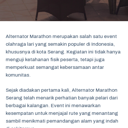
Alternator Marathon merupakan salah satu event
olahraga lari yang semakin populer di Indonesia,
khususnya di kota Serang. Kegiatan ini tidak hanya
menguji ketahanan fisik peserta, tetapi juga
memperkuat semangat kebersamaan antar
komunitas.
Sejak diadakan pertama kali, Alternator Marathon
Serang telah menarik perhatian banyak pelari dari
berbagai kalangan. Event ini menawarkan
kesempatan untuk menjajal rute yang menantang
sambil menikmati pemandangan alam yang indah