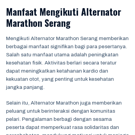
Manfaat Mengikuti Alternator
Marathon Serang
Mengikuti Alternator Marathon Serang memberikan
berbagai manfaat signifikan bagi para pesertanya.
Salah satu manfaat utama adalah peningkatan
kesehatan fisik. Aktivitas berlari secara teratur
dapat meningkatkan ketahanan kardio dan
kekuatan otot, yang penting untuk kesehatan
jangka panjang.
Selain itu, Alternator Marathon juga memberikan
peluang untuk berinteraksi dengan komunitas
pelari. Pengalaman berbagi dengan sesama
peserta dapat memperkuat rasa solidaritas dan