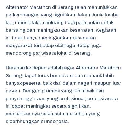
Alternator Marathon di Serang telah menunjukkan
perkembangan yang signifikan dalam dunia lomba
lari, menciptakan peluang bagi para pelari untuk
bersaing dan meningkatkan kesehatan. Kegiatan
ini tidak hanya meningkatkan kesadaran
masyarakat terhadap olahraga, tetapi juga
mendorong pariwisata lokal di Serang.
Harapan ke depan adalah agar Alternator Marathon
Serang dapat terus berinovasi dan menarik lebih
banyak peserta, baik dari dalam negeri maupun luar
negeri. Dengan promosi yang lebih baik dan
penyelenggaraan yang profesional, potensi acara
ini dapat meningkat secara signifikan,
menjadikannya salah satu marathon yang
diperhitungkan di Indonesia.