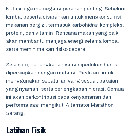
Nutrisi juga memegang peranan penting. Sebelum
lomba, peserta disarankan untuk mengkonsumsi
makanan bergizi, termasuk karbohidrat kompleks,
protein, dan vitamin. Rencana makan yang baik
akan membantu menjaga energi selama lomba,
serta meminimalkan risiko cedera.
Selain itu, perlengkapan yang diperlukan harus
dipersiapkan dengan matang. Pastikan untuk
menggunakan sepatu lari yang sesuai, pakaian
yang nyaman, serta perlengkapan hidrasi. Semua
ini akan berkontribusi pada kenyamanan dan
performa saat mengikuti Alternator Marathon
Serang.
Latihan Fisik