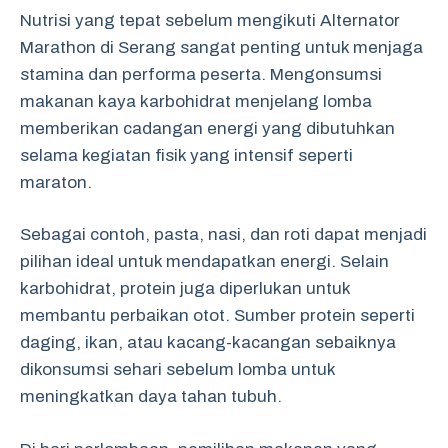
Nutrisi yang tepat sebelum mengikuti Alternator
Marathon di Serang sangat penting untuk menjaga
stamina dan performa peserta. Mengonsumsi
makanan kaya karbohidrat menjelang lomba
memberikan cadangan energi yang dibutuhkan
selama kegiatan fisik yang intensif seperti
maraton.
Sebagai contoh, pasta, nasi, dan roti dapat menjadi
pilihan ideal untuk mendapatkan energi. Selain
karbohidrat, protein juga diperlukan untuk
membantu perbaikan otot. Sumber protein seperti
daging, ikan, atau kacang-kacangan sebaiknya
dikonsumsi sehari sebelum lomba untuk
meningkatkan daya tahan tubuh.