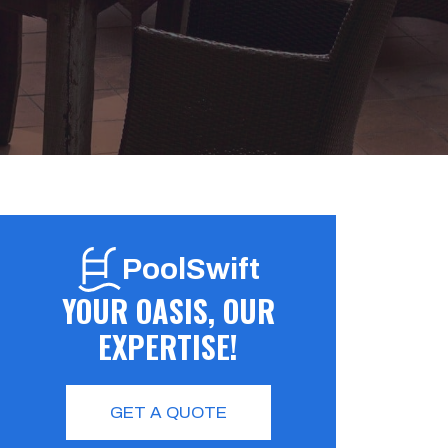
PoolSwift
YOUR OASIS, OUR
EXPERTISE!
GET A QUOTE