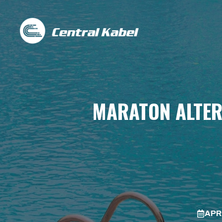
Skip
to
content
MARATON ALTER
APRI