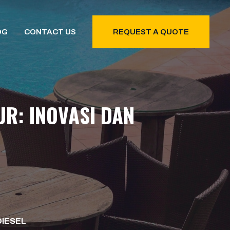
OG
CONTACT US
REQUEST A QUOTE
R: INOVASI DAN
DIESEL