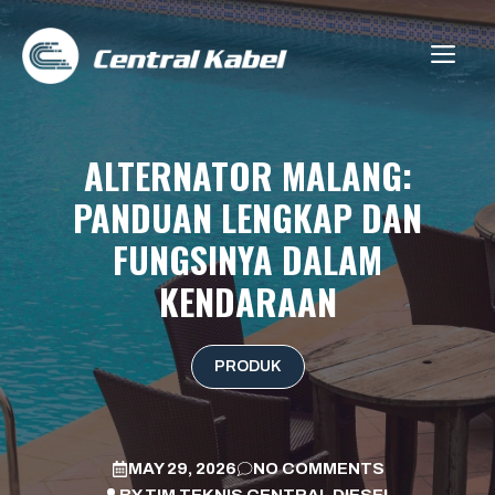
Skip
to
ME
content
ALTERNATOR MALANG:
PANDUAN LENGKAP DAN
FUNGSINYA DALAM
KENDARAAN
PRODUK
MAY 29, 2026
NO COMMENTS