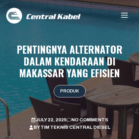
Skip
to
ME
content
PENTINGNYA ALTERNATOR
DALAM KENDARAAN DI
MAKASSAR YANG EFISIEN
PRODUK
JULY 22, 2025
NO COMMENTS
BY
TIM TEKNIS CENTRAL DIESEL