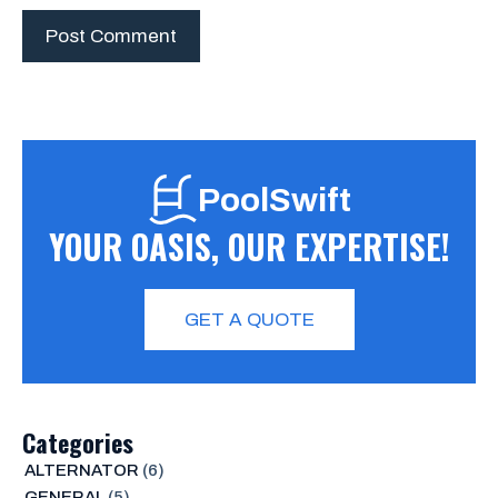
PoolSwift
YOUR OASIS, OUR EXPERTISE!
GET A QUOTE
Categories
ALTERNATOR
(6)
GENERAL
(5)