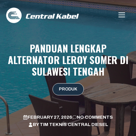
Skip
to
ME
content
PANDUAN LENGKAP
ALTERNATOR LEROY SOMER DI
SULAWESI TENGAH
PRODUK
FEBRUARY 27, 2026
NO COMMENTS
BY
TIM TEKNIS CENTRAL DIESEL