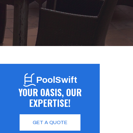
PoolSwift
YOUR OASIS, OUR
EXPERTISE!
GET A QUOTE