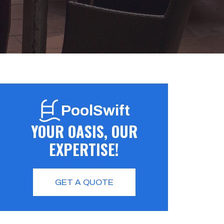
PoolSwift
YOUR OASIS, OUR
EXPERTISE!
GET A QUOTE