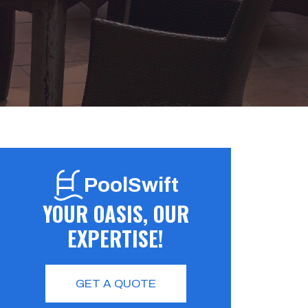
PoolSwift
YOUR OASIS, OUR
EXPERTISE!
GET A QUOTE