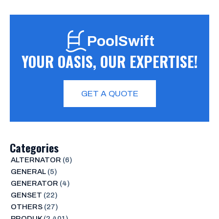
PoolSwift
YOUR OASIS, OUR EXPERTISE!
GET A QUOTE
Categories
ALTERNATOR
(6)
GENERAL
(5)
GENERATOR
(4)
GENSET
(22)
OTHERS
(27)
PRODUK
(2,401)